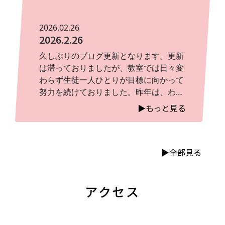
アノを続けたいと言っていますので、よ
ろしくお願いします。」とのこと。卒業
式でピアノ伴奏を担当した生徒さん。大
2026.02.26
2026.2.26
切な節目の舞台で、これまでの練習の成
果をしっかりと発揮してくれたこと、本
久しぶりのブログ更新となります。更新
当に嬉しく思います。緊張もあったと思
は滞っておりましたが、教室では日々変
いますが、きっと心に残る素敵な経験に
わらず生徒一人ひとりが目標に向かって
なったことでしょう。また、以前教室に
努力を続けておりました。昨年は、わた
通ってくれていた生徒さんのお母様より
くし自身小学校卒業式の伴奏を務めさせ
▶︎もっと見る
卒業の記念にと写真が送られてきまし
ていただきました。また、コンクールで
た。教室を離れてからもこうして近況を
は５名が本選へ進出し、そのうち１名が
しらせていただけること、とても温かい
金賞を受賞いたしました。金賞を受賞し
気持ちになります。ピアノを通して過ご
▶︎全部見る
た生徒は、事情により本選出場が難しい
した時間が、それぞれの成長の一部とし
可能性もありましたが、最後まで諦めず
て心に残っていてくれたら、これ以上嬉
限られた時間の中で集中して準備を重ね
しいことはありません。これから新しい
アクセス
本番に臨みました。結果だけでなく、そ
環境へと進んでいく皆さんが、自分らし
の過程で培われた精神力と表現力の成長
く輝いていけるよう心から応援していま
を大変嬉しく思っております。当教室で
す。
は、基礎力の定着を大切にしながら、生