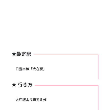
徒の状況や目標に応じた指導を行ってお
ります。初めてピアノに触れるお子さま
から、コンクールを目指す生徒まで、そ
れぞれの可能性を引き出すレッスンを心
がけております。現在、若干名ではござ
いますが新規生徒を募集しております。
どうぞお気軽にお問合せください。
★最寄駅
日豊本線「大在駅」
★ 行き方
大在駅より車で５分