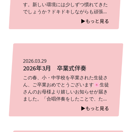
す。新しい環境には少しずつ慣れてきた
でしょうか？ドキドキしながらも頑張っ
ている皆さんの姿をとても微笑ましく感
▶︎もっと見る
じています。教室では、進級をきっかけ
に「コンクールに挑戦してみたい！」と
いう声もちらほら聞こえてきました。新
しい目標に向かって前向きに取り組もう
とする気持ち、とても素敵です。これか
らの成長がますます楽しみですね。そし
2026.03.29
2026年3月 卒業式伴奏
て今日は弾き合い会でした。それぞれ自
分の弾きたい曲を緊張しながらも一生懸
この春、小・中学校を卒業された生徒さ
命に演奏してくれて、とても素敵な時間
ん、ご卒業おめでとうございます🌸生徒
になりました。また、私事ではあります
さんのお母様より嬉しいお知らせが届き
が、演奏会を控えた娘の練習のためにみ
ました。「合唱伴奏をしたことで、たく
なさんに演奏を聴いていただきました。
さんの先生や、お友達よりお褒めの言葉
▶︎もっと見る
温かく見守っていただきありがとうござ
を頂き、良い経験が出来ました。自らや
いました。新しいスタートの春、これか
りたいと決め、最後までやり抜いたこと
らも楽しく音楽に触れながら、一緒に成
に驚きと成長を感じました。まだまだピ
長していきましょう♪