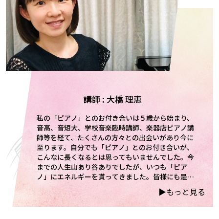
講師 : 大橋 理恵
私の「ピアノ」とのお付き合いは５歳から始まり、
音高、音短大、学校音楽臨時講師、楽器店ピアノ講
師等を経て、たくさんの方々との出会いがあり今に
至ります。自分でも「ピアノ」とのお付き合いが、
こんなに長くなるとは思ってもいませんでした。今
までの人生山あり谷ありでしたが、いつも「ピア
ノ」にエネルギーを貰ってきました。皆様にも是
非、この「ピアノ」の持つエネルギーを感じ、人生
▶︎もっと見る
の友としていただければと思います。 ・ピティナ大
分支部所属 指導者会員 ・バスティン研究会会員
・どれみフレンズ認定講師・松田知育メッソド認定