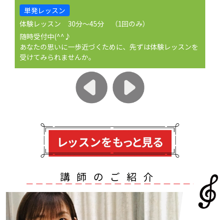
月額レッスン
親子リズム教室 ずむずむ®コース【個人】 0歳（6カ月
頃）～3歳頃
全て遊びを通して学ぶ。
お母さんも、楽しいレッスン。
講師のご紹介