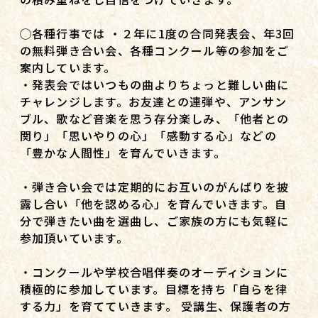
◯各種行事では ・２年に1度の合同発表会、年3回
の無料弾き合い会、各種コンクール等の参加をご
案内しています。
・発表会ではいつもの曲よりちょっと難しい曲に
チャレンジします。お友達との連弾や、アンサン
ブル、歌など音楽を思う存分楽しみ、「他者との
関り」「思いやりの心」「感動する心」などの
「豊かな人間性」を育んでいきます。
・弾き合い会では定期的にお互いのがんばりを披
露し合い「他を認める心」を育んでいきます。自
分で弾きたい曲を選曲し、ご家族の方にも気軽に
参加頂いています。
・コンクールや学校合唱伴奏のオーディションに
積極的に参加しています。目標を持ち「自らを律
する力」を育てていきます。 受講生、保護者の方